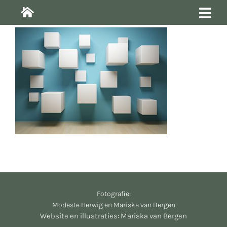
Ga
naar
Tog
inhoud
Tuin ontwerpen
Nav
Portfolio
Educatie
Praatplaat aanvragen
Contact
Fotografie:
Modeste Herwig en Mariska van Bergen
Website en illustraties: Mariska van Bergen